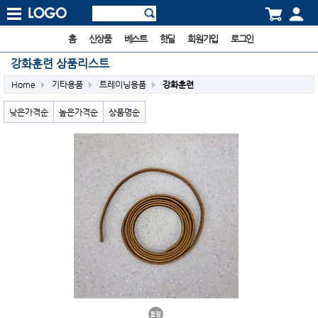
홈
신상품
베스트
핫딜
회원가입
로그인
강화훈련 상품리스트
Home
기타용품
트레이닝용품
강화훈련
낮은가격순
높은가격순
상품명순