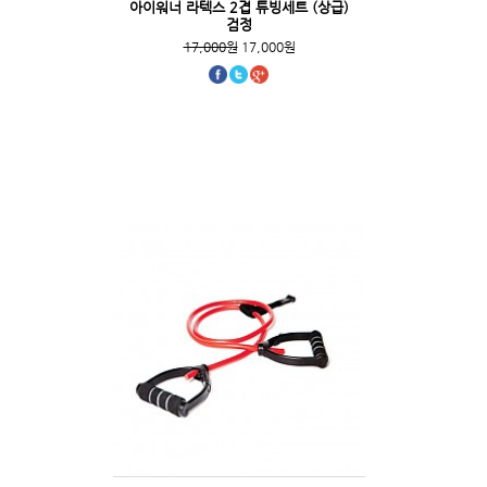
아이워너 라텍스 2겹 튜빙세트 (상급)
검정
17,000원
17,000원