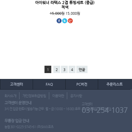
아이워너 라텍스 2겹 튜빙세트 (중급)
적색
15,000원
15,000원
1
2
3
4
맨끝
고객센터
FAQ
PC버전
주문리스트
회사소개
개인정보취급방침
이용약관
공지사항
고객센터 운영안내
고객센터
031-254-1037
3시 전 입금 완료시 발송가능 근무 : 월 ~ 금 (10:00 ~ 16:00) 휴무 : 토, 일, 공휴일 (도매 불가)
무통장 입금 안내
농협 301-0225-3745-61 (주)SM스포츠