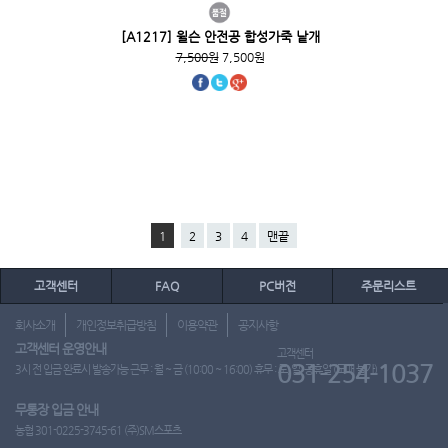
[A1217] 윌슨 안전공 합성가죽 낱개
7,500원
7,500원
1
2
3
4
맨끝
고객센터
FAQ
PC버전
주문리스트
회사소개
개인정보취급방침
이용약관
공지사항
고객센터 운영안내
고객센터
031-254-1037
3시 전 입금 완료시 발송가능 근무 : 월 ~ 금 (10:00 ~ 16:00) 휴무 : 토, 일, 공휴일 (도매 불가)
무통장 입금 안내
농협 301-0225-3745-61 (주)SM스포츠