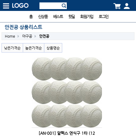
홈
신상품
베스트
핫딜
회원가입
로그인
안전공 상품리스트
Home
야구공
안전공
낮은가격순
높은가격순
상품명순
[AN-001] 알펙스 연식구 1타 (12