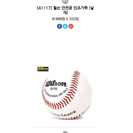
[A1117] 윌슨 안전공 인조가죽 (낱
개)
6,500원
6,500원