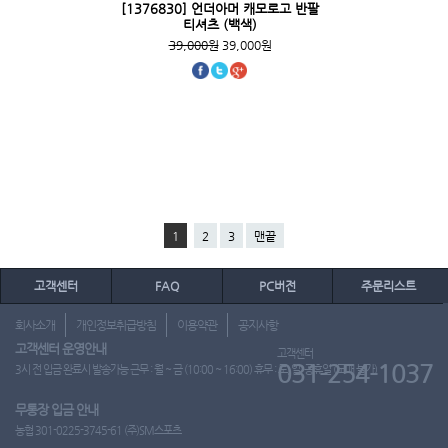
[1376830] 언더아머 캐모로고 반팔
티셔츠 (백색)
39,000원
39,000원
1
2
3
맨끝
고객센터
FAQ
PC버전
주문리스트
회사소개
개인정보취급방침
이용약관
공지사항
고객센터 운영안내
고객센터
031-254-1037
3시 전 입금 완료시 발송가능 근무 : 월 ~ 금 (10:00 ~ 16:00) 휴무 : 토, 일, 공휴일 (도매 불가)
무통장 입금 안내
농협 301-0225-3745-61 (주)SM스포츠