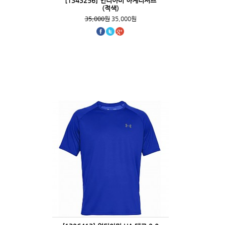
[1343256] 언더아머 하계티셔츠
(적색)
35,000원
35,000원