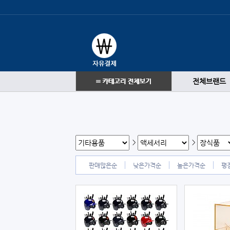
전체브랜드
>
>
판매많은순
낮은가격순
높은가격순
평