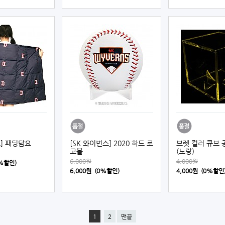
] 패딩담요
[SK 와이번스] 2020 하드 로
브렛 컬러 큐브 
고볼
(노랑)
6,000원
4,000원
0%할인)
6,000원 (0%할인)
4,000원 (0%할인
1
2
맨끝