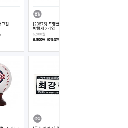
머그컵
[20876] 프랭클린 스니커볼
방향제 2개입
6,900원
)
6,900원 (0%할인)