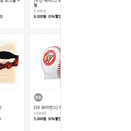
대형 로고볼 +
[두산 베어스] 최강 두산 타
월
6,000원
인)
6,000원 (0%할인)
찌
[SK 와이번스] 하드 로고볼
5,000원
)
5,000원 (0%할인)