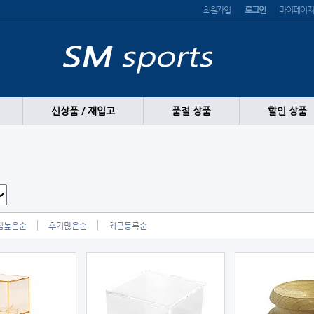
회원가입
로그인
마이페이지
신상품 / 재입고
품절 상품
할인 상품
점높은순
후기많은순
최근등록순