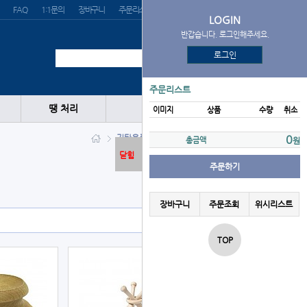
FAQ
1:1문의
장바구니
주문리스트
위시리스트
LOGIN
반갑습니다. 로그인해주세요.
로그인
주문리스트
땡 처리
이미지
상품
수량
취소
기타용품
액세서리
장식품
0
총금액
원
닫힘
주문하기
장바구니
주문조회
위시리스트
TOP