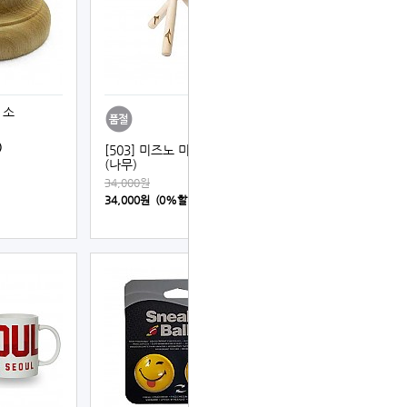
 소
)
[503] 미즈노 미니어쳐 배트
(나무)
34,000원
34,000원 (0%할인)