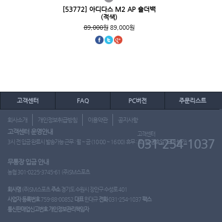
[53772] 아디다스 M2 AP 숄더백
(적색)
89,000원
89,000원
고객센터
FAQ
PC버전
주문리스트
회사소개
개인정보취급방침
이용약관
공지사항
고객센터 운영안내
고객센터
031-254-1037
3시 전 입금 완료시 발송가능 근무 : 월 ~ 금 (10:00 ~ 16:00) 휴무 : 토, 일, 공휴일 (도매 불가)
무통장 입금 안내
농협 301-0225-3745-61 (주)SM스포츠
회사명
(주)SM스포츠
주소
경기도 수원시 장안구 수성로 401
사업자 등록번호
759-88-00852
대표
한대규
전화
031-254-1037
팩스
통신판매업신고번호
개인정보관리책임자