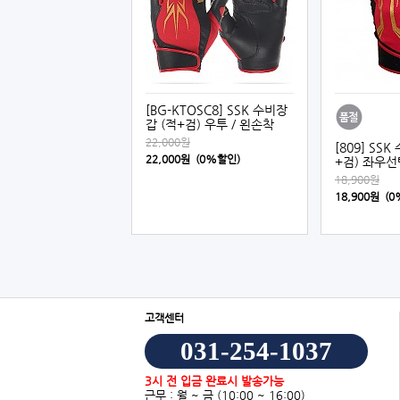
[BG-KTOSC8] SSK 수비장
갑 (적+검) 우투 / 왼손착
22,000원
[809] SS
22,000원 (0%할인)
+검) 좌우선
18,900원
18,900원 (
고객센터
031-254-1037
3시 전 입금 완료시 발송가능
근무 : 월 ~ 금
(10:00 ~ 16:00)