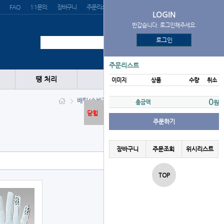
FAQ
1:1문의
장바구니
주문리스트
위시리스트
LOGIN
반갑습니다. 로그인해주세요.
로그인
주문리스트
땡 처리
이미지
상품
수량
취소
배팅/수비장갑
수비장갑
SSK
0
총금액
원
닫힘
주문하기
장바구니
주문조회
위시리스트
TOP