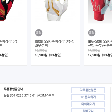
K 수비장갑 (적
[808] SSK 수비장갑 (백색)
[BG-509] SS
택
좌우선택
+백) 우투/왼손
18,900원
17,500원
0%할인)
18,900원 (0%할인)
17,500원 (0%할
무통장입금안내
자주묻는질문
농협 301-0225-3745-61 (주)SM스포츠
1:1문의하기
마이페이지
장바구니