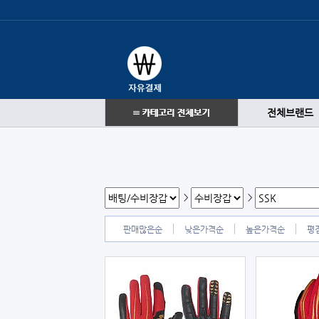
전체브랜드
>
>
판매많은순
낮은가격순
높은가격순
평