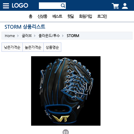
홈
신상품
베스트
핫딜
회원가입
로그인
STORM 상품리스트
Home
글러브
올라운드/투수
STORM
낮은가격순
높은가격순
상품명순