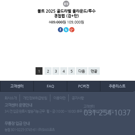
볼트 2025 골드라벨 올라운드/투수
경첩웹 (검+탄)
109,000원
109,000원
1
2
3
4
5
다음
맨끝
고객센터
FAQ
PC버전
주문리스트
회사소개
개인정보취급방침
이용약관
공지사항
고객센터 운영안내
고객센터
031-254-1037
3시 전 입금 완료시 발송가능 근무 : 월 ~ 금 (10:00 ~ 16:00) 휴무 : 토, 일, 공휴일 (도매 불가)
무통장 입금 안내
농협 301-0225-3745-61 (주)SM스포츠