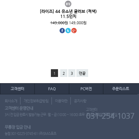
[라이즈] 44 유소년 글러브 (적색)
11.5인치
149,000원
149,000원
1
2
3
맨끝
고객센터
FAQ
PC버전
주문리스트
회사소개
개인정보취급방침
이용약관
공지사항
고객센터 운영안내
고객센터
031-254-1037
3시 전 입금 완료시 발송가능 근무 : 월 ~ 금 (10:00 ~ 16:00) 휴무 : 토, 일, 공휴일 (도매 불가)
무통장 입금 안내
농협 301-0225-3745-61 (주)SM스포츠