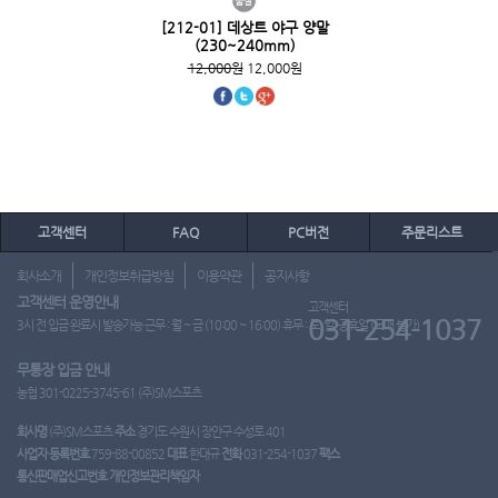
[212-01] 데상트 야구 양말
(230~240mm)
12,000원
12,000원
고객센터
FAQ
PC버전
주문리스트
회사소개
개인정보취급방침
이용약관
공지사항
고객센터 운영안내
고객센터
031-254-1037
3시 전 입금 완료시 발송가능 근무 : 월 ~ 금 (10:00 ~ 16:00) 휴무 : 토, 일, 공휴일 (도매 불가)
무통장 입금 안내
농협 301-0225-3745-61 (주)SM스포츠
회사명
(주)SM스포츠
주소
경기도 수원시 장안구 수성로 401
사업자 등록번호
759-88-00852
대표
한대규
전화
031-254-1037
팩스
통신판매업신고번호
개인정보관리책임자