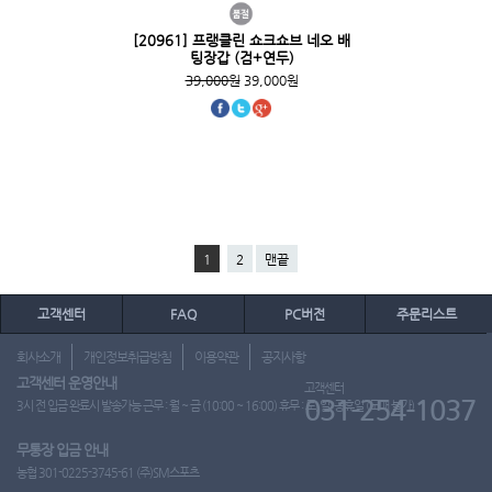
[20961] 프랭클린 쇼크쇼브 네오 배
팅장갑 (검+연두)
39,000원
39,000원
1
2
맨끝
고객센터
FAQ
PC버전
주문리스트
회사소개
개인정보취급방침
이용약관
공지사항
고객센터 운영안내
고객센터
031-254-1037
3시 전 입금 완료시 발송가능 근무 : 월 ~ 금 (10:00 ~ 16:00) 휴무 : 토, 일, 공휴일 (도매 불가)
무통장 입금 안내
농협 301-0225-3745-61 (주)SM스포츠