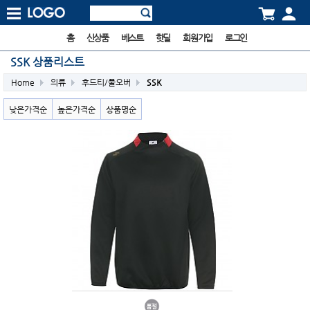
홈
신상품
베스트
핫딜
회원가입
로그인
SSK 상품리스트
Home
의류
후드티/풀오버
SSK
낮은가격순
높은가격순
상품명순