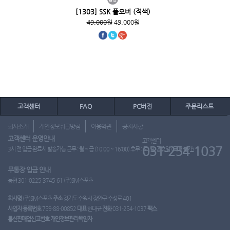
[1303] SSK 풀오버 (적색)
49,000원
49,000원
고객센터
FAQ
PC버전
주문리스트
회사소개
개인정보취급방침
이용약관
공지사항
고객센터 운영안내
고객센터
031-254-1037
3시 전 입금 완료시 발송가능 근무 : 월 ~ 금 (10:00 ~ 16:00) 휴무 : 토, 일, 공휴일 (도매 불가)
무통장 입금 안내
농협 301-0225-3745-61 (주)SM스포츠
회사명
(주)SM스포츠
주소
경기도 수원시 장안구 수성로 401
사업자 등록번호
759-88-00852
대표
한대규
전화
031-254-1037
팩스
통신판매업신고번호
개인정보관리책임자