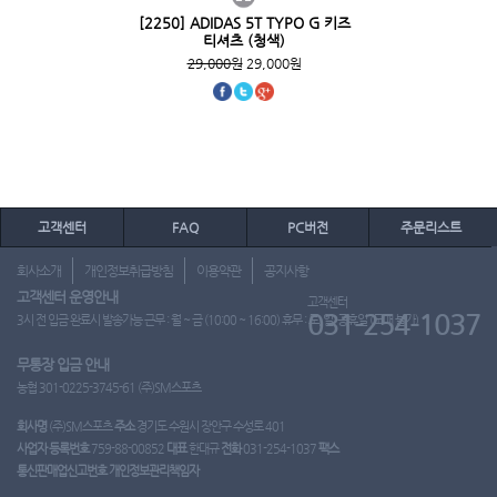
[2250] ADIDAS 5T TYPO G 키즈
티셔츠 (청색)
29,000원
29,000원
고객센터
FAQ
PC버전
주문리스트
회사소개
개인정보취급방침
이용약관
공지사항
고객센터 운영안내
고객센터
031-254-1037
3시 전 입금 완료시 발송가능 근무 : 월 ~ 금 (10:00 ~ 16:00) 휴무 : 토, 일, 공휴일 (도매 불가)
무통장 입금 안내
농협 301-0225-3745-61 (주)SM스포츠
회사명
(주)SM스포츠
주소
경기도 수원시 장안구 수성로 401
사업자 등록번호
759-88-00852
대표
한대규
전화
031-254-1037
팩스
통신판매업신고번호
개인정보관리책임자