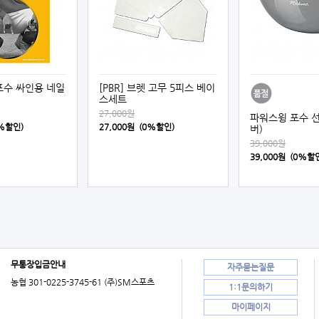
포수 싸인용 네일
[PBR] 브렛 고무 5피스 베이
스세트
27,000원
파워스윙 포수 선
0%할인)
27,000원 (0%할인)
버)
39,000원
39,000원 (0%할
무통장입금안내
자주묻는질문
농협 301-0225-3745-61 (주)SM스포츠
1:1문의하기
마이페이지