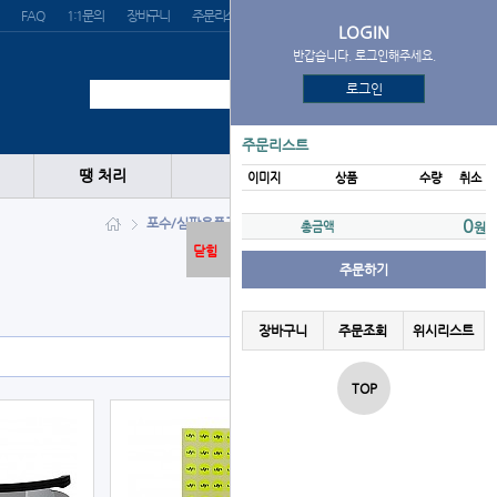
FAQ
1:1문의
장바구니
주문리스트
위시리스트
LOGIN
반갑습니다. 로그인해주세요.
로그인
주문리스트
땡 처리
이미지
상품
수량
취소
포수/심판용품
기타용품
경기용품
0
총금액
원
닫힘
주문하기
장바구니
주문조회
위시리스트
TOP