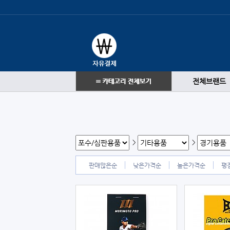
전체브랜드
>
>
판매많은순
낮은가격순
높은가격순
평