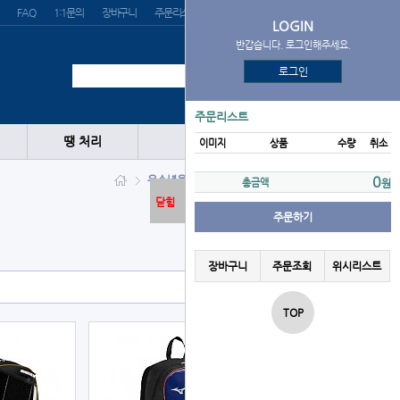
FAQ
1:1문의
장바구니
주문리스트
위시리스트
LOGIN
반갑습니다. 로그인해주세요.
로그인
주문리스트
땡 처리
이미지
상품
수량
취소
유소년용품
가방
MIZUNO
0
총금액
원
닫힘
주문하기
장바구니
주문조회
위시리스트
TOP