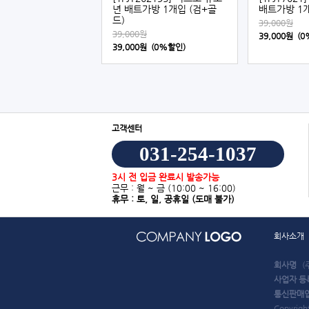
년 배트가방 1개입 (검+골
배트가방 1개
드)
39,000원
39,000원
39,000원 (
39,000원 (0%할인)
고객센터
031-254-1037
3시 전 입금 완료시 발송가능
근무 : 월 ~ 금
(10:00 ~ 16:00)
휴무 : 토, 일, 공휴일
(도매 불가)
회사소개
회사명
(
사업자 등
통신판매
Copyrigh