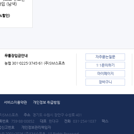
입 (남색)
0%할인)
무통장입금안내
자주묻는질문
농협 301-0225-3745-61 (주)SM스포츠
1:1문의하기
마이페이지
장바구니
서비스이용약관
개인정보 취급방침
주)SM스포츠
주소
경기도 수원시 장안구 수성로 401
록번호
759-88-00852
대표
한대규
전화
031-254-1037
팩스
업신고번호
개인정보관리책임자
t © 2001-2026 (주)SM스포츠. All Rights Reserved.