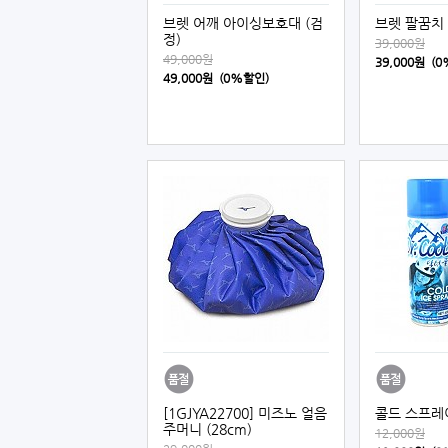
브렛 어깨 아이싱보호대 (검
브렛 팔꿈치
정)
39,000원
49,000원
39,000원 (
49,000원 (0%할인)
[1GJYA22700] 미즈노 얼음
콜드 스프레이 
주머니 (28cm)
12,000원