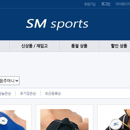
회원가입
로그인
마이페이지
신상품 / 재입고
품절 상품
할인 상품
점높은순
후기많은순
최근등록순