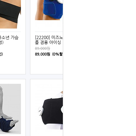
 유소년 가슴
[22200] 미즈노 팔꿈치, 무
정)
릎 겸용 아이싱
89,000원
인)
89,000원 (0%할인)