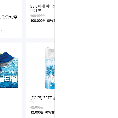
SSK 어깨 아이싱 벨트 및 아
이싱 백
100,000원
레포 팔꿈치/무
100,000원 (0%할인)
인)
[ZOC5] ZETT 콜드 스프레
이
12,000원
12,000원 (0%할인)