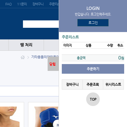
FAQ
1:1문의
장바구니
주문리스트
위시리스트
LOGIN
반갑습니다. 로그인해주세요.
로그인
주문리스트
땡 처리
이미지
상품
수량
취소
기타용품
의약외품
아이싱/얼음주머니
0
총금액
원
닫힘
주문하기
장바구니
주문조회
위시리스트
TOP