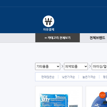
전체브랜드
>
>
판매많은순
낮은가격순
높은가격순
평