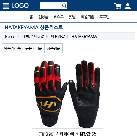
홈
신상품
베스트
핫딜
회원가입
로그인
HATAKEYAMA 상품리스트
Home
배팅/수비장갑
배팅장갑
HATAKEYAMA
낮은가격순
높은가격순
상품명순
[TB-390] 하타케야마 배팅장갑 (검