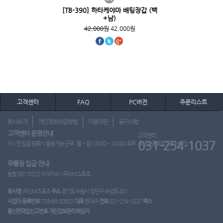
[TB-390] 하타케야마 배팅장갑 (백
+남)
42,000원
42,000원
고객센터
FAQ
PC버전
주문리스트
회사소개
개인정보취급방침
이용약관
공지사항
고객센터 운영안내
고객센터
031-254-1037
3시 전 입금 완료시 발송가능 근무 : 월 ~ 금 (10:00 ~ 16:00) 휴무 : 토, 일, 공휴일 (도매 불가)
무통장 입금 안내
농협 301-0225-3745-61 (주)SM스포츠
회사명
(주)SM스포츠
주소
경기도 수원시 장안구 수성로 401
사업자 등록번호
759-88-00852
대표
한대규
전화
031-254-1037
팩스
통신판매업신고번호
개인정보관리책임자