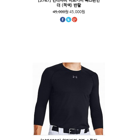
[3747] 언더아머 히트기어 목스판언
더 (적색) 반팔
45,000원
45,000원