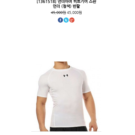
[1361518] 언더아머 히트기어 스판
언더 (청색) 반팔
45,000원
45,000원