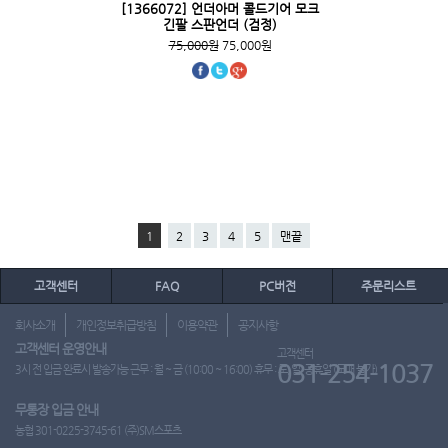
[1366072] 언더아머 콜드기어 모크
긴팔 스판언더 (검정)
75,000원
75,000원
1
2
3
4
5
맨끝
고객센터
FAQ
PC버전
주문리스트
회사소개
개인정보취급방침
이용약관
공지사항
고객센터 운영안내
고객센터
031-254-1037
3시 전 입금 완료시 발송가능 근무 : 월 ~ 금 (10:00 ~ 16:00) 휴무 : 토, 일, 공휴일 (도매 불가)
무통장 입금 안내
농협 301-0225-3745-61 (주)SM스포츠