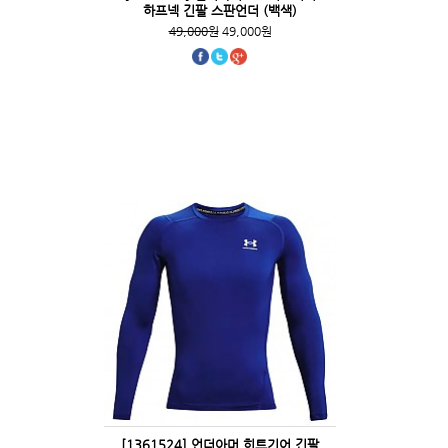
하프넥 긴팔 스판언더 (백색)
49,000원
49,000원
[1361524] 언더아머 히트기어 긴팔