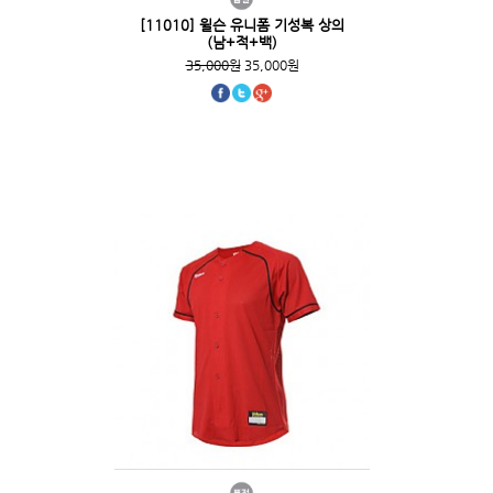
[11010] 윌슨 유니폼 기성복 상의
(남+적+백)
35,000원
35,000원