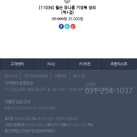
[11036] 윌슨 유니폼 기성복 상의
(적+검)
35,000원
35,000원
고객센터
FAQ
PC버전
주문리스트
회사소개
개인정보취급방침
이용약관
공지사항
고객센터 운영안내
고객센터
031-254-1037
3시 전 입금 완료시 발송가능 근무 : 월 ~ 금 (10:00 ~ 16:00) 휴무 : 토, 일, 공휴일 (도매 불가)
무통장 입금 안내
농협 301-0225-3745-61 (주)SM스포츠
회사명
(주)SM스포츠
주소
경기도 수원시 장안구 수성로 401
사업자 등록번호
759-88-00852
대표
한대규
전화
031-254-1037
팩스
통신판매업신고번호
개인정보관리책임자