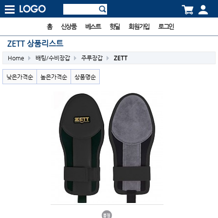
홈
신상품
베스트
핫딜
회원가입
로그인
ZETT 상품리스트
Home
배팅/수비장갑
주루장갑
ZETT
낮은가격순
높은가격순
상품명순