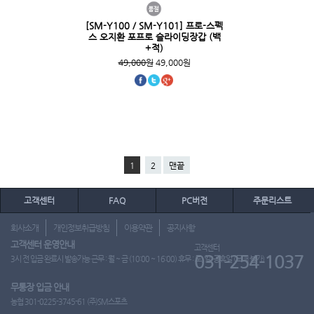
[SM-Y100 / SM-Y101] 프로-스펙
스 오지환 포프로 슬라이딩장갑 (백
+적)
49,000원
49,000원
1
2
맨끝
고객센터
FAQ
PC버전
주문리스트
회사소개
개인정보취급방침
이용약관
공지사항
고객센터 운영안내
고객센터
031-254-1037
3시 전 입금 완료시 발송가능 근무 : 월 ~ 금 (10:00 ~ 16:00) 휴무 : 토, 일, 공휴일 (도매 불가)
무통장 입금 안내
농협 301-0225-3745-61 (주)SM스포츠