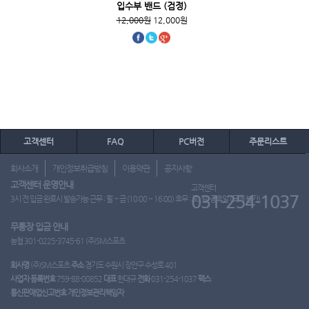
입수부 밴드 (검정)
12,000원
12,000원
고객센터
FAQ
PC버전
주문리스트
회사소개
개인정보취급방침
이용약관
공지사항
고객센터 운영안내
고객센터
031-254-1037
3시 전 입금 완료시 발송가능 근무 : 월 ~ 금 (10:00 ~ 16:00) 휴무 : 토, 일, 공휴일 (도매 불가)
무통장 입금 안내
농협 301-0225-3745-61 (주)SM스포츠
회사명
(주)SM스포츠
주소
경기도 수원시 장안구 수성로 401
사업자 등록번호
759-88-00852
대표
한대규
전화
031-254-1037
팩스
통신판매업신고번호
개인정보관리책임자