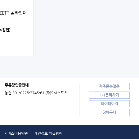
] ZETT 폴라언더
0%할인)
무통장입금안내
자주묻는질문
농협 301-0225-3745-61 (주)SM스포츠
1:1문의하기
마이페이지
장바구니
서비스이용약관
개인정보 취급방침