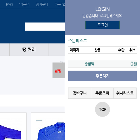
FAQ
1:1문의
장바구니
주문리스트
위시리스트
LOGIN
반갑습니다. 로그인해주세요.
로그인
주문리스트
땡 처리
이미지
상품
수량
취소
의류
일반언더
0
총금액
원
닫힘
주문하기
장바구니
주문조회
위시리스트
TOP