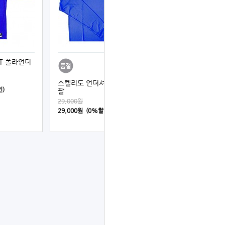
ETT 폴라언더
스켈리도 언더셔츠 (청색) 긴
인)
팔
29,000원
29,000원 (0%할인)