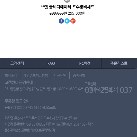
브렛 글레디에이터 포수장비세트
299,000원
299,000원
고객센터
FAQ
PC버전
주문리스트
회사소개
개인정보취급방침
이용약관
공지사항
고객센터 운영안내
고객센터
031-254-1037
3시 전 입금 완료시 발송가능 근무 : 월 ~ 금 (10:00 ~ 16:00) 휴무 : 토, 일, 공휴일 (도매 불가)
무통장 입금 안내
농협 301-0225-3745-61 (주)SM스포츠
회사명
(주)SM스포츠
주소
경기도 수원시 장안구 수성로 401
사업자 등록번호
759-88-00852
대표
한대규
전화
031-254-1037
팩스
통신판매업신고번호
개인정보관리책임자