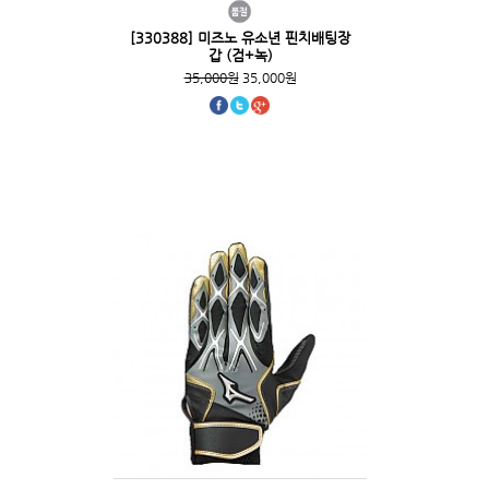
[330388] 미즈노 유소년 핀치배팅장
갑 (검+녹)
35,000원
35,000원