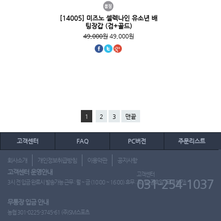
[14005] 미즈노 셀렉나인 유소년 배
팅장갑 (검+골드)
49,000원
49,000원
1
2
3
맨끝
고객센터
FAQ
PC버전
주문리스트
회사소개
개인정보취급방침
이용약관
공지사항
고객센터 운영안내
고객센터
031-254-1037
3시 전 입금 완료시 발송가능 근무 : 월 ~ 금 (10:00 ~ 16:00) 휴무 : 토, 일, 공휴일 (도매 불가)
무통장 입금 안내
농협 301-0225-3745-61 (주)SM스포츠