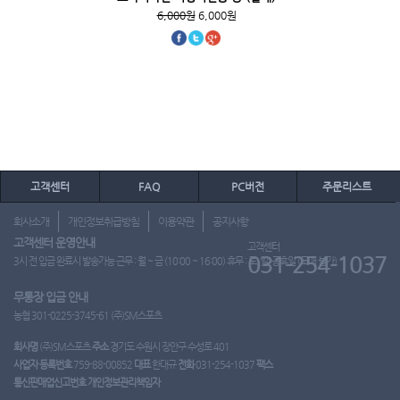
6,000원
6,000원
고객센터
FAQ
PC버전
주문리스트
회사소개
개인정보취급방침
이용약관
공지사항
고객센터 운영안내
고객센터
031-254-1037
3시 전 입금 완료시 발송가능 근무 : 월 ~ 금 (10:00 ~ 16:00) 휴무 : 토, 일, 공휴일 (도매 불가)
무통장 입금 안내
농협 301-0225-3745-61 (주)SM스포츠
회사명
(주)SM스포츠
주소
경기도 수원시 장안구 수성로 401
사업자 등록번호
759-88-00852
대표
한대규
전화
031-254-1037
팩스
통신판매업신고번호
개인정보관리책임자