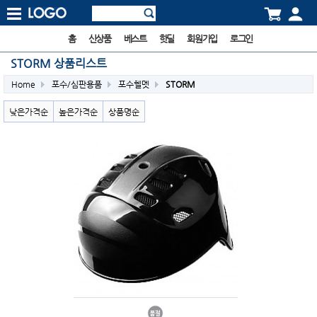
홈
신상품
베스트
핫딜
회원가입
로그인
STORM 상품리스트
Home
포수/심판용품
포수헬멧
STORM
낮은가격순
높은가격순
상품명순