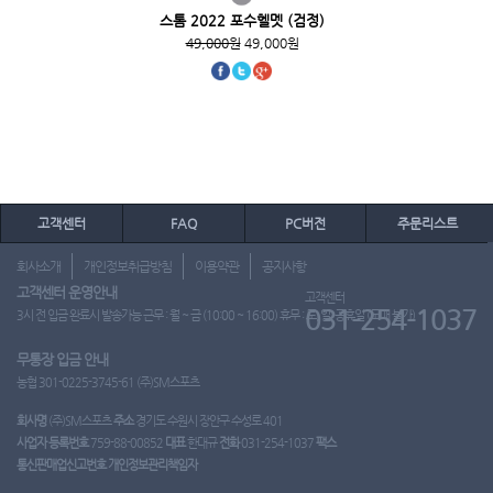
스톰 2022 포수헬멧 (검정)
49,000원
49,000원
고객센터
FAQ
PC버전
주문리스트
회사소개
개인정보취급방침
이용약관
공지사항
고객센터 운영안내
고객센터
031-254-1037
3시 전 입금 완료시 발송가능 근무 : 월 ~ 금 (10:00 ~ 16:00) 휴무 : 토, 일, 공휴일 (도매 불가)
무통장 입금 안내
농협 301-0225-3745-61 (주)SM스포츠
회사명
(주)SM스포츠
주소
경기도 수원시 장안구 수성로 401
사업자 등록번호
759-88-00852
대표
한대규
전화
031-254-1037
팩스
통신판매업신고번호
개인정보관리책임자