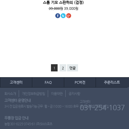
스톰 기모 스판하의 (검정)
39,000원
39,000원
1
2
맨끝
고객센터
FAQ
PC버전
주문리스트
회사소개
개인정보취급방침
이용약관
공지사항
고객센터 운영안내
고객센터
031-254-1037
3시 전 입금 완료시 발송가능 근무 : 월 ~ 금 (10:00 ~ 16:00) 휴무 : 토, 일, 공휴일 (도매 불가)
무통장 입금 안내
농협 301-0225-3745-61 (주)SM스포츠