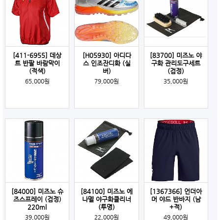
[411-6955] 데상
[H05930] 아디다
[83700] 미즈노 야
트 반팔 바람막이
스 인조잔디화 (실
구화 관리도구세트
(적색)
버)
(검정)
65,000원
79,000원
35,000원
[84000] 미즈노 슈
[84100] 미즈노 에
[1367366] 언더아
즈스프레이 (검정)
나멜 야구화클리너
머 야드 반바지 (남
220ml
(투명)
+적)
39,000원
22,000원
49,000원