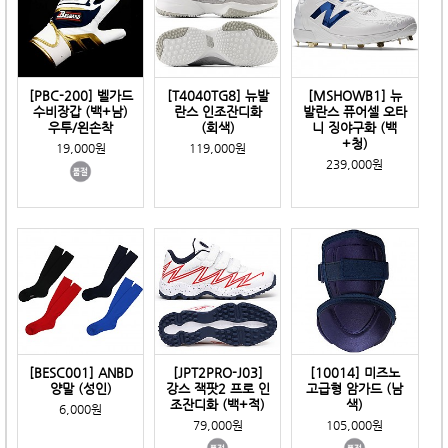
[PBC-200] 벨가드
[T4040TG8] 뉴발
[MSHOWB1] 뉴
수비장갑 (백+남)
란스 인조잔디화
발란스 퓨어셀 오타
우투/왼손착
(회색)
니 징야구화 (백
+청)
19,000원
119,000원
239,000원
[BESC001] ANBD
[JPT2PRO-J03]
[10014] 미즈노
양말 (성인)
강스 잭팟2 프로 인
고급형 암가드 (남
조잔디화 (백+적)
색)
6,000원
79,000원
105,000원