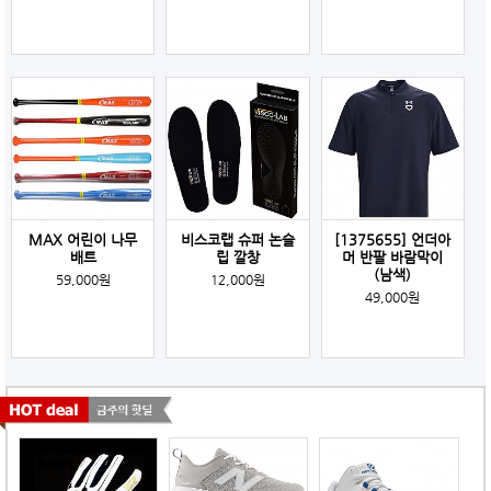
MAX 어린이 나무
비스코랩 슈퍼 논슬
[1375655] 언더아
배트
립 깔창
머 반팔 바람막이
(남색)
59,000원
12,000원
49,000원