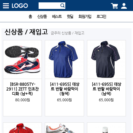
홈
신상품
베스트
핫딜
회원가입
로그인
신상품 / 재입고
금주의 신상품 / 재입고
[BSR-8805TY-
[411-6955] 데상
[411-6955] 데상
2911] ZETT 인조잔
트 반팔 바람막이
트 반팔 바람막이
디화 (남+적)
(청색)
(남색)
80,000원
65,000원
65,000원