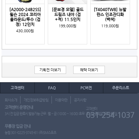
[A2000-24B2SS]
[문보경 모델] 골드
[T4040TW8] 뉴발
윌슨 2024 코리아
드림즈 내야 (검
란스 인조잔디화
올라운드/투수 (검
+적) 11.5인치
(백색)
정) 12인치
199,000원
119,000원
430,000원
기획전 더보기
혜택 더보기
고객센터
FAQ
PC버전
주문리스트
회사소개
개인정보취급방침
이용약관
공지사항
고객센터 운영안내
고객센터
031-254-1037
3시 전 입금 완료시 발송가능 근무 : 월 ~ 금 (10:00 ~ 16:00) 휴무 : 토, 일, 공휴일 (도매 불가)
무통장 입금 안내
농협 301-0225-3745-61 (주)SM스포츠