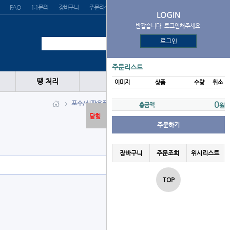
FAQ
1:1문의
장바구니
주문리스트
위시리스트
LOGIN
반갑습니다. 로그인해주세요.
로그인
주문리스트
땡 처리
이미지
상품
수량
취소
포수/심판용품
프로텍터
Wilson
0
총금액
원
닫힘
주문하기
장바구니
주문조회
위시리스트
TOP