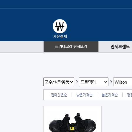
전체브랜드
>
>
판매많은순
낮은가격순
높은가격순
평