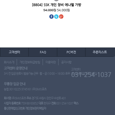
[8804] SSK 개인 장비 에나멜 가방
54,000원
54,000원
고객센터
FAQ
PC버전
주문리스트
회사소개
개인정보취급방침
이용약관
공지사항
고객센터 운영안내
고객센터
031-254-1037
3시 전 입금 완료시 발송가능 근무 : 월 ~ 금 (10:00 ~ 16:00) 휴무 : 토, 일, 공휴일 (도매 불가)
무통장 입금 안내
농협 301-0225-3745-61 (주)SM스포츠
회사명
(주)SM스포츠
주소
경기도 수원시 장안구 수성로 401
사업자 등록번호
759-88-00852
대표
한대규
전화
031-254-1037
팩스
통신판매업신고번호
개인정보관리책임자