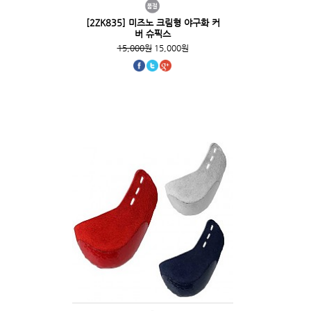
[2ZK835] 미즈노 크림형 야구화 커
버 슈픽스
15,000원
15,000원