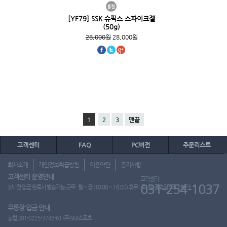
[YF79] SSK 슈픽스 스파이크젤
(50g)
28,000원
28,000원
1
2
3
맨끝
고객센터
FAQ
PC버전
주문리스트
회사소개
개인정보취급방침
이용약관
공지사항
고객센터 운영안내
고객센터
031-254-1037
3시 전 입금 완료시 발송가능 근무 : 월 ~ 금 (10:00 ~ 16:00) 휴무 : 토, 일, 공휴일 (도매 불가)
무통장 입금 안내
농협 301-0225-3745-61 (주)SM스포츠