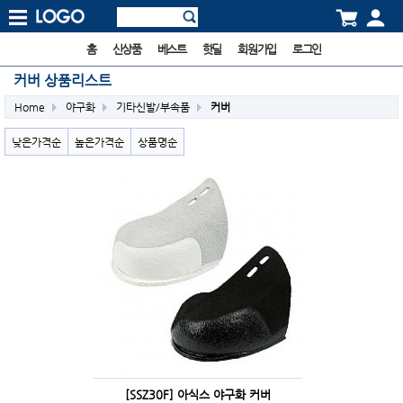
홈
신상품
베스트
핫딜
회원가입
로그인
커버 상품리스트
Home
야구화
기타신발/부속품
커버
낮은가격순
높은가격순
상품명순
[SSZ30F] 아식스 야구화 커버