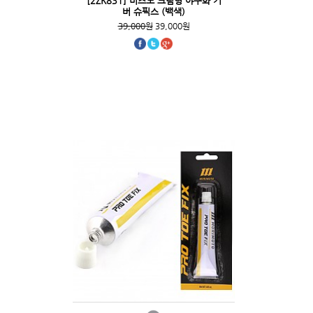
[2ZK831] 미즈노 크림형 야구화 커
버 슈픽스 (백색)
39,000원
39,000원