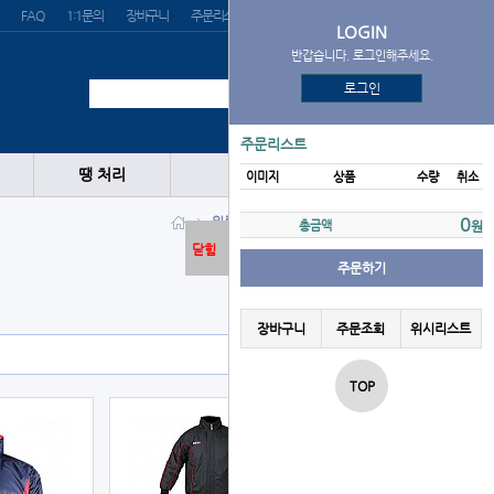
FAQ
1:1문의
장바구니
주문리스트
위시리스트
LOGIN
반갑습니다. 로그인해주세요.
로그인
주문리스트
땡 처리
이미지
상품
수량
취소
의류
점퍼/자켓
ZETT
0
총금액
원
닫힘
주문하기
장바구니
주문조회
위시리스트
TOP