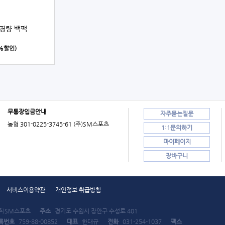
 경량 백팩
0%할인)
무통장입금안내
자주묻는질문
농협 301-0225-3745-61 (주)SM스포츠
1:1문의하기
마이페이지
장바구니
서비스이용약관
개인정보 취급방침
주)SM스포츠
주소
경기도 수원시 장안구 수성로 401
록번호
759-88-00852
대표
한대규
전화
031-254-1037
팩스