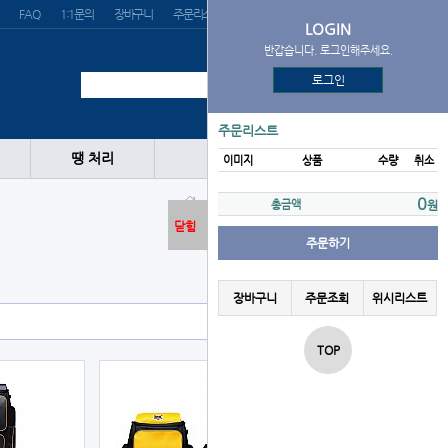
FAQ
1:1문의
장바구니
주문리스트
위시리스트
LOGIN
반갑습니다. 로그인해주세요.
로그인
주문리스트
땡 처리
이미지
상품
수량
취소
가방
백팩
BMC
0
총금액
원
닫힘
주문하기
장바구니
주문조회
위시리스트
TOP