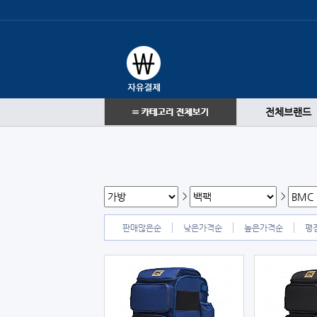
전체브랜드
>
>
판매많은순
낮은가격순
높은가격순
평