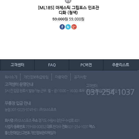
[ML185] 마제스틱 그립포스 인조잔
디화 (청색)
59,000원
59,000원
고객센터
FAQ
PC버전
주문리스트
회사소개
개인정보취급방침
이용약관
공지사항
고객센터 운영안내
고객센터
031-254-1037
3시 전 입금 완료시 발송가능 근무 : 월 ~ 금 (10:00 ~ 16:00) 휴무 : 토, 일, 공휴일 (도매 불가)
무통장 입금 안내
농협 301-0225-3745-61 (주)SM스포츠
회사명
(주)SM스포츠
주소
경기도 수원시 장안구 수성로 401
사업자 등록번호
759-88-00852
대표
한대규
전화
031-254-1037
팩스
통신판매업신고번호
개인정보관리책임자