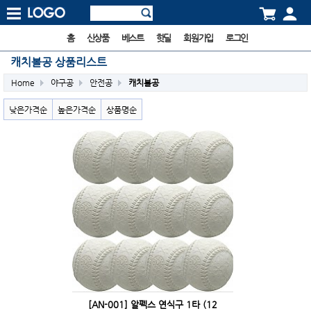
홈
신상품
베스트
핫딜
회원가입
로그인
캐치볼공 상품리스트
Home
야구공
안전공
캐치볼공
낮은가격순
높은가격순
상품명순
[AN-001] 알펙스 연식구 1타 (12