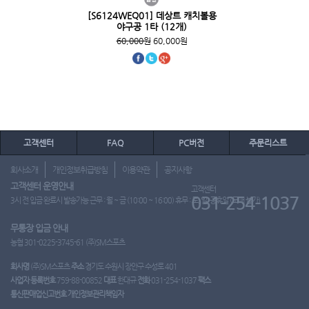
[S6124WEQ01] 데상트 캐치볼용
야구공 1타 (12개)
60,000원
60,000원
고객센터
FAQ
PC버전
주문리스트
회사소개
개인정보취급방침
이용약관
공지사항
고객센터 운영안내
고객센터
031-254-1037
3시 전 입금 완료시 발송가능 근무 : 월 ~ 금 (10:00 ~ 16:00) 휴무 : 토, 일, 공휴일 (도매 불가)
무통장 입금 안내
농협 301-0225-3745-61 (주)SM스포츠
회사명
(주)SM스포츠
주소
경기도 수원시 장안구 수성로 401
사업자 등록번호
759-88-00852
대표
한대규
전화
031-254-1037
팩스
통신판매업신고번호
개인정보관리책임자