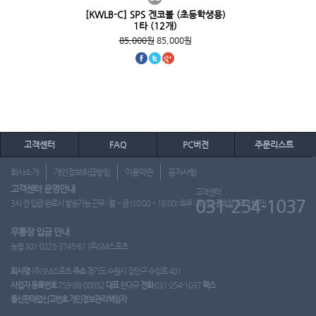
[KWLB-C] SPS 겐코볼 (초등학생용)
1타 (12개)
85,000원
85,000원
고객센터
FAQ
PC버전
주문리스트
회사소개
개인정보취급방침
이용약관
공지사항
고객센터 운영안내
고객센터
031-254-1037
3시 전 입금 완료시 발송가능 근무 : 월 ~ 금 (10:00 ~ 16:00) 휴무 : 토, 일, 공휴일 (도매 불가)
무통장 입금 안내
농협 301-0225-3745-61 (주)SM스포츠
회사명
(주)SM스포츠
주소
경기도 수원시 장안구 수성로 401
사업자 등록번호
759-88-00852
대표
한대규
전화
031-254-1037
팩스
통신판매업신고번호
개인정보관리책임자