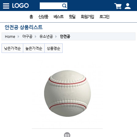
홈
신상품
베스트
핫딜
회원가입
로그인
안전공 상품리스트
Home
야구공
유소년공
안전공
낮은가격순
높은가격순
상품명순