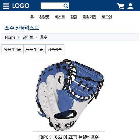
홈
신상품
베스트
핫딜
회원가입
로그인
포수 상품리스트
Home
글러브
포수
낮은가격순
높은가격순
상품명순
[BPCK-1662Q] ZETT 뉴실버 포수