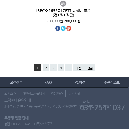
[BPCK-1652Q] ZETT 뉴실버 포수
(검+백+적끈)
200,000원
200,000원
1
2
3
4
5
다음
맨끝
고객센터
FAQ
PC버전
주문리스트
회사소개
개인정보취급방침
이용약관
공지사항
고객센터 운영안내
고객센터
031-254-1037
3시 전 입금 완료시 발송가능 근무 : 월 ~ 금 (10:00 ~ 16:00) 휴무 : 토, 일, 공휴일 (도매 불가)
무통장 입금 안내
농협 301-0225-3745-61 (주)SM스포츠