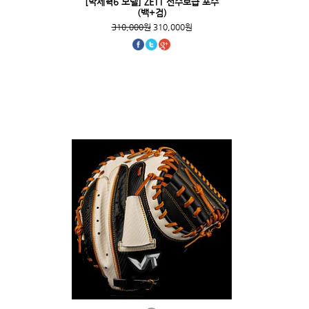
[박세혁6 모델] ZETT 선수보급 포수
(백+검)
310,000원
310,000원