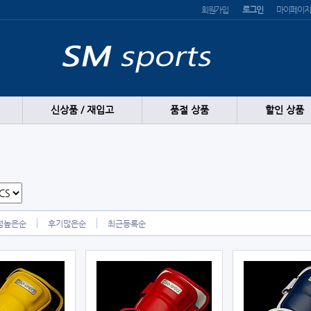
회원가입
로그인
마이페이지
신상품 / 재입고
품절 상품
할인 상품
점높은순
후기많은순
최근등록순