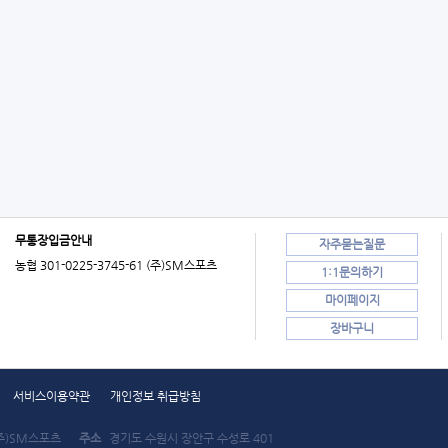
무통장입금안내
자주묻는질문
농협 301-0225-3745-61 (주)SM스포츠
1:1문의하기
마이페이지
장바구니
서비스이용약관
개인정보 취급방침
주)SM스포츠
주소
경기도 수원시 장안구 수성로 401