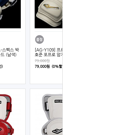
프로-스펙스 박
[AG-Y109] 프로-스펙스 이
드 (남색)
호준 포프로 암가드 (백색)
79,000원
인)
79,000원 (0%할인)