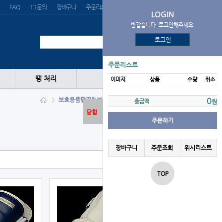
FAQ
1:1문의
장바구니
주문리스트
위시리스트
LOGIN
반갑습니다. 로그인해주세요.
로그인
주문리스트
땡 처리
이미지
상품
수량
취소
보호용품
팔꿈치보호대
PRO-SPECS
0
총금액
원
닫힘
주문하기
장바구니
주문조회
위시리스트
TOP