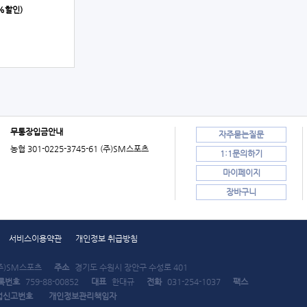
0%할인)
무통장입금안내
자주묻는질문
농협 301-0225-3745-61 (주)SM스포츠
1:1문의하기
마이페이지
장바구니
서비스이용약관
개인정보 취급방침
주)SM스포츠
주소
경기도 수원시 장안구 수성로 401
록번호
759-88-00852
대표
한대규
전화
031-254-1037
팩스
업신고번호
개인정보관리책임자