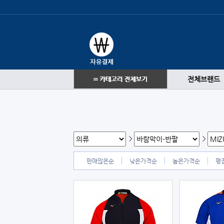
전체브랜드
>
>
판매많은순
낮은가격순
높은가격순
평