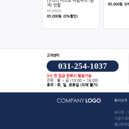
[5101] 미즈노 바람막이 (흰
85,000원 (
색) 반팔
65,000원
65,000원 (0%할인)
고객센터
031-254-1037
3시 전 입금 완료시 발송가능
근무 : 월 ~ 금
(10:00 ~ 16:00)
휴무 : 토, 일, 공휴일
(도매 불가)
회사소개
회사명
(
사업자 등
통신판매