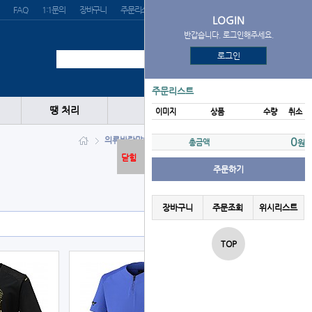
FAQ
1:1문의
장바구니
주문리스트
위시리스트
LOGIN
반갑습니다. 로그인해주세요.
로그인
주문리스트
땡 처리
이미지
상품
수량
취소
의류
바람막이-반팔
MIZUNO
0
총금액
원
닫힘
주문하기
장바구니
주문조회
위시리스트
TOP