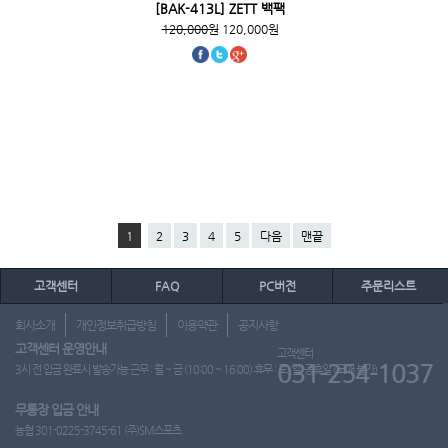
[BAK-413L] ZETT 백팩
120,000원
120,000원
1
2
3
4
5
다음
맨끝
고객센터
FAQ
PC버전
주문리스트
회사소개
개인정보취급방침
이용약관
공지사항
고객센터 운영안내
고객센터
031-254-1037
3시 전 입금 완료시 발송가능 근무 : 월 ~ 금 (10:00 ~ 16:00) 휴무 : 토, 일, 공휴일 (도매 불가)
무통장 입금 안내
농협 301-0225-3745-61 (주)SM스포츠