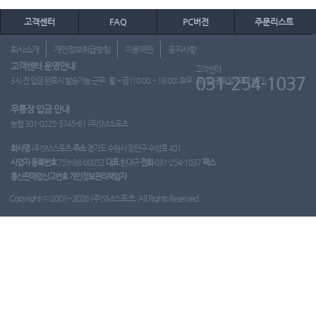
고객센터
FAQ
PC버전
주문리스트
회사소개
개인정보취급방침
이용약관
공지사항
고객센터 운영안내
고객센터
031-254-1037
3시 전 입금 완료시 발송가능 근무 : 월 ~ 금 (10:00 ~ 16:00) 휴무 : 토, 일, 공휴일 (도매 불가)
무통장 입금 안내
농협 301-0225-3745-61 (주)SM스포츠
회사명
(주)SM스포츠
주소
경기도 수원시 장안구 수성로 401
사업자 등록번호
759-88-00852
대표
한대규
전화
031-254-1037
팩스
통신판매업신고번호
개인정보관리책임자
Copyright ⓒ 2001~2026 (주)SM스포츠. All Rights Reserved.