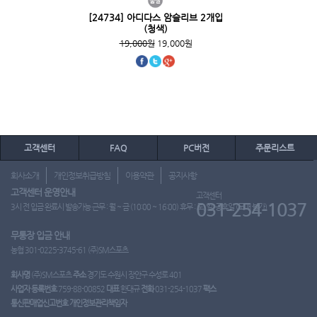
[24734] 아디다스 암슬리브 2개입
(청색)
19,000원
19,000원
고객센터
FAQ
PC버전
주문리스트
회사소개
개인정보취급방침
이용약관
공지사항
고객센터 운영안내
고객센터
031-254-1037
3시 전 입금 완료시 발송가능 근무 : 월 ~ 금 (10:00 ~ 16:00) 휴무 : 토, 일, 공휴일 (도매 불가)
무통장 입금 안내
농협 301-0225-3745-61 (주)SM스포츠
회사명
(주)SM스포츠
주소
경기도 수원시 장안구 수성로 401
사업자 등록번호
759-88-00852
대표
한대규
전화
031-254-1037
팩스
통신판매업신고번호
개인정보관리책임자