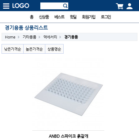
홈
신상품
베스트
핫딜
회원가입
로그인
경기용품 상품리스트
Home
기타용품
액세서리
경기용품
낮은가격순
높은가격순
상품명순
ANBD 스파이크 흙갈개