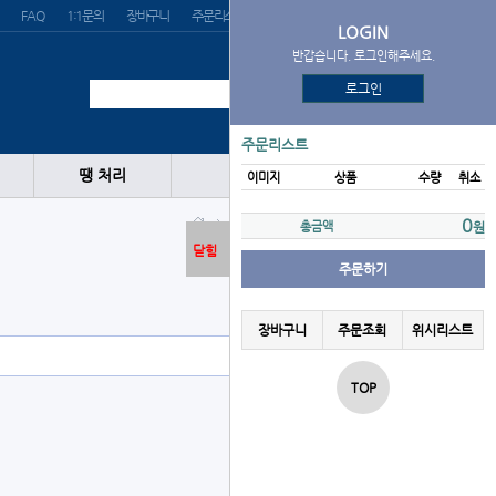
FAQ
1:1문의
장바구니
주문리스트
위시리스트
LOGIN
반갑습니다. 로그인해주세요.
로그인
주문리스트
땡 처리
이미지
상품
수량
취소
글러브
포수
BMC
0
총금액
원
닫힘
주문하기
장바구니
주문조회
위시리스트
TOP