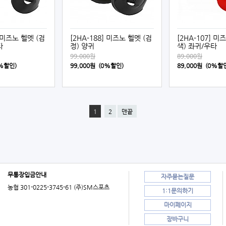
] 미즈노 헬멧 (검
[2HA-188] 미즈노 헬멧 (검
[2HA-107] 미
타
정) 양귀
색) 좌귀/우타
99,000원
89,000원
0%할인)
99,000원 (0%할인)
89,000원 (0%할
1
2
맨끝
무통장입금안내
자주묻는질문
농협 301-0225-3745-61 (주)SM스포츠
1:1문의하기
마이페이지
장바구니