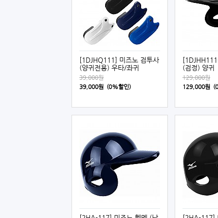
[1DJHQ111] 미즈노 검투사
[1DJHH11
(양귀전용) 우타/좌귀
(검정) 양귀
39,000원
129,000원
39,000원 (0%할인)
129,000원 
[2HA-117] 미즈노 헬멧 (남
[2HA-117