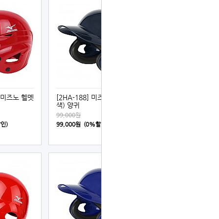
] 미즈노 헬멧
[2HA-188] 미즈노 헬멧 (남
색) 양귀
99,000원
할인)
99,000원 (0%할인)