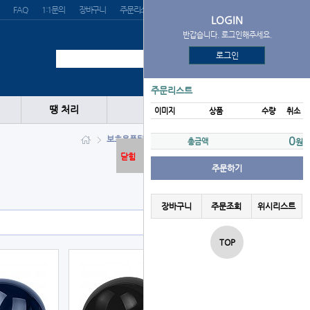
FAQ
1:1문의
장바구니
주문리스트
위시리스트
LOGIN
반갑습니다. 로그인해주세요.
로그인
주문리스트
땡 처리
이미지
상품
수량
취소
보호용품
타자헬멧
MIZUNO
0
총금액
원
닫힘
주문하기
장바구니
주문조회
위시리스트
TOP