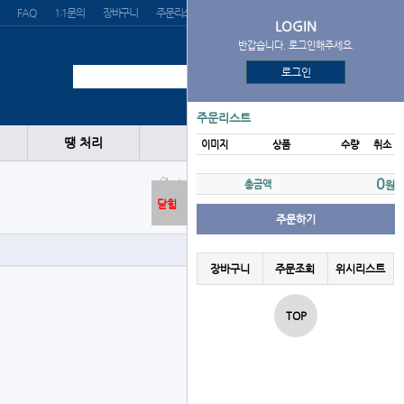
FAQ
1:1문의
장바구니
주문리스트
위시리스트
LOGIN
반갑습니다. 로그인해주세요.
로그인
주문리스트
땡 처리
이미지
상품
수량
취소
자주하시는 질문
0
총금액
원
닫힘
주문하기
장바구니
주문조회
위시리스트
TOP