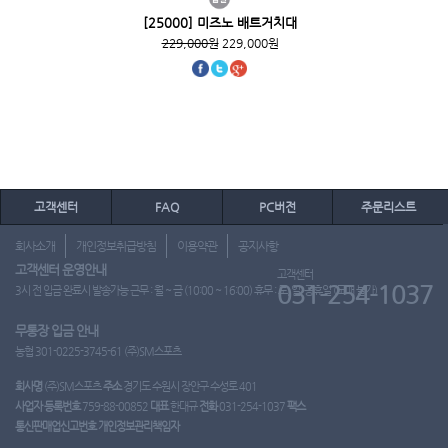
[25000] 미즈노 배트거치대
229,000원
229,000원
고객센터
FAQ
PC버전
주문리스트
회사소개
개인정보취급방침
이용약관
공지사항
고객센터 운영안내
고객센터
031-254-1037
3시 전 입금 완료시 발송가능 근무 : 월 ~ 금 (10:00 ~ 16:00) 휴무 : 토, 일, 공휴일 (도매 불가)
무통장 입금 안내
농협 301-0225-3745-61 (주)SM스포츠
회사명
(주)SM스포츠
주소
경기도 수원시 장안구 수성로 401
사업자 등록번호
759-88-00852
대표
한대규
전화
031-254-1037
팩스
통신판매업신고번호
개인정보관리책임자