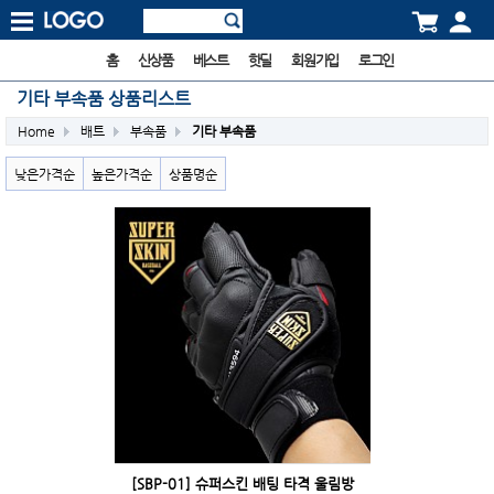
홈
신상품
베스트
핫딜
회원가입
로그인
기타 부속품 상품리스트
Home
배트
부속품
기타 부속품
낮은가격순
높은가격순
상품명순
[SBP-01] 슈퍼스킨 배팅 타격 울림방