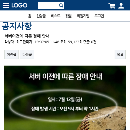
홈
신상품
베스트
핫딜
회원가입
로그인
공지사항
서버이전에 따른 장애 안내
작성자
최고관리자
19-07-05 11:46
조회
59,123회
댓글
0건
이전글
다음글
목록
본문